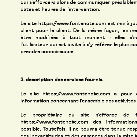
qui s'efforcera alors de communiquer préalableme
dates et heures de l'intervention.
Le site
https://www.fontenote.com
est mis à jo
client pour le client. De la même façon, les m
être modifiées à tout moment : elles s'
l'utilisateur qui est invité à s'y référer le plus s
prendre connaissance.
3. description des services fournis.
Le site
https://www.fontenote.com
a pour o
information concernant l'ensemble des activités 
Le propriétaire du site s'efforce de 
https://www.fontenote.com
des informations
possible. Toutefois, il ne pourra être tenue res
des inexactitudes et des carences dans la mise à 