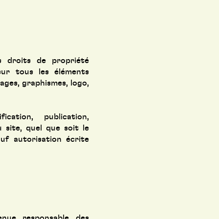
s droits de propriété
 sur tous les éléments
mages, graphismes, logo,
ication, publication,
site, quel que soit le
uf autorisation écrite
enue responsable des